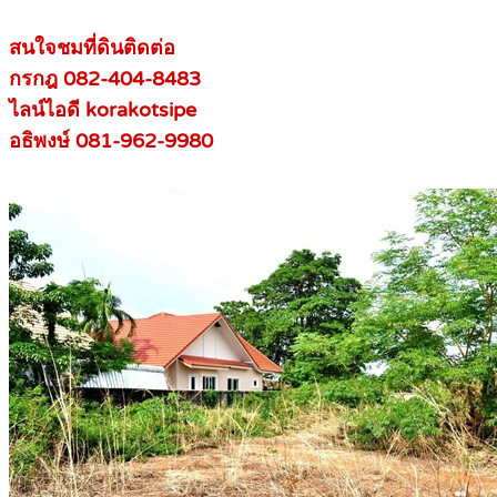
สนใจชมที่ดินติดต่อ
กรกฎ 082-404-8483
ไลน์ไอดี korakotsipe
อธิพงษ์ 081-962-9980