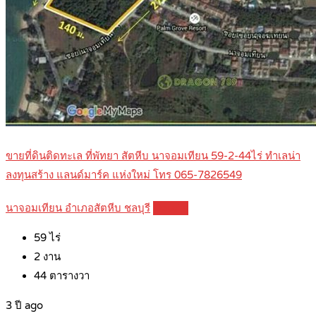
ขายที่ดินติดทะเล ที่พัทยา สัตหีบ นาจอมเทียน 59-2-44ไร่ ทำเลน่า
ลงทุนสร้าง แลนด์มาร์ค แห่งใหม่ โทร 065-7826549
นาจอมเทียน อำเภอสัตหีบ ชลบุรี
Details
59
ไร่
2
งาน
44
ตารางวา
3 ปี ago