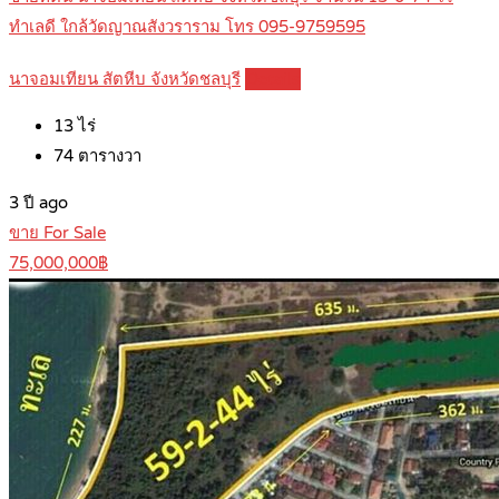
ทำเลดี ใกล้วัดญาณสังวราราม โทร 095-9759595
นาจอมเทียน สัตหีบ จังหวัดชลบุรี
Details
13
ไร่
74
ตารางวา
3 ปี ago
ขาย For Sale
75,000,000฿