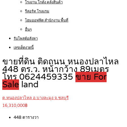
โรงงาน โกดัง คลังสินค้า
รีสอร์ท โรงแรม
โฮมออฟฟิต สำนักงาน พื้นที่
อื่นๆ
รับโพสต์อสังหา
เลขเด็ดงวดนี้
ขายที่ดิน ติดถนน หนองปลาไหล
448 ตร.ว. หน้ากว้าง 89เมตร
โทร 0624459335
ขาย For
Sale
land
ต.หนองปลาไหล อ.บางละมุง จ.ชลบุรี
16,310,000฿
448
ตารางวา