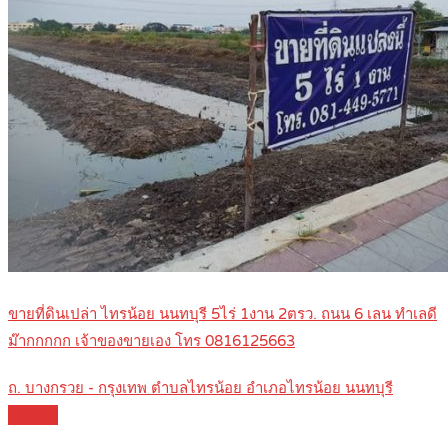
ขายที่ดินเปล่า ไทรน้อย นนทบุรี 5ไร่ 1งาน 2ตรว. ถนน 6 เลน ทำเลดี
ม๊ากกกกก เจ้าของขายเอง โทร 0816125663
ถ. บางกรวย - กรุงเทพ ตำบลไทรน้อย อำเภอไทรน้อย นนทบุรี
Details