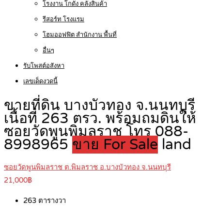
โรงงาน โกดัง คลังสินค้า
รีสอร์ท โรงแรม
โฮมออฟฟิต สำนักงาน พื้นที่
อื่นๆ
รับโพสต์อสังหา
เลขเด็ดงวดนี้
ขายที่ดิน บางบัวทอง จ.นนทบุรี
เนื้อที่ 263 ตรว. พร้อมถมดินให้
ซอยวัดพูนพิมลราช โทร 088-
8998965
ขาย For Sale
land
ซอยวัดพูนพิมลราช ต.พิมลราช อ.บางบัวทอง จ.นนทบุรี
21,000฿
263
ตารางวา