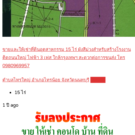
ขายและให้เช่าที่ดินอุตสาหกรรม 15 ไร่ ผังสีม่วงสำหรับสร้างโรงงาน
ติดถนนใหญ่ ไฟฟ้า 3 เฟส ใกล้กรุงเทพฯ สะดวกต่อการขนส่ง โทร
0980969957
ตำบลไทรใหญ่ อำเภอไทรน้อย จังหวัดนนทบุรี
Details
15
ไร่
1 ปี ago