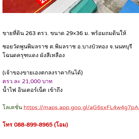
ขายที่ดิน 263 ตรว. ขนาด 29×36 ม. พร้อมถมดินให้
ซอยวัดพูนพิมลราช ต.พิมลราช อ.บางบัวทอง จ.นนทบุรี
โฉนดครุฑแดง ผังสีเหลือง
(เจ้าของขายเองตกลงราคากันได้)
ตรว.ละ 21,000 บาท
น้ำไฟ อินเตอร์เน็ต เข้าถึง
โลเคชั่น
https://maps.app.goo.gl/aG6sxFL4w4g7pA
โทร 088-899-8965 (โอม)