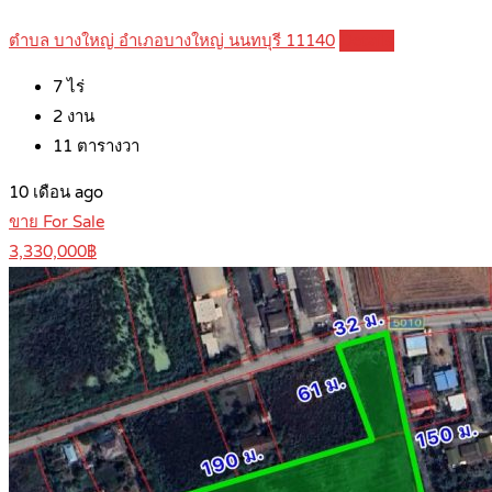
ตำบล บางใหญ่ อำเภอบางใหญ่ นนทบุรี 11140
Details
7
ไร่
2
งาน
11
ตารางวา
10 เดือน ago
ขาย For Sale
3,330,000฿