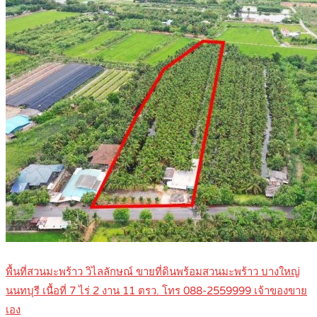
พื้นที่สวนมะพร้าว วิไลลักษณ์ ขายที่ดินพร้อมสวนมะพร้าว บางใหญ่
นนทบุรี เนื้อที่ 7 ไร่ 2 งาน 11 ตรว. โทร 088-2559999 เจ้าของขาย
เอง