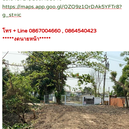
https://maps.app.goo.gl/QZQ9z1QrDAk5YFTr8?
g_st=ic
โทร + Line 0867004660 , 0864540423
*****งดนายหน้า*****