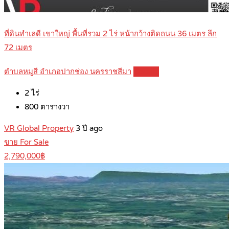
ที่ดินทำเลดี เขาใหญ่ พื้นที่รวม 2 ไร่ หน้ากว้างติดถนน 36 เมตร ลึก
72 เมตร
ตำบลหมูสี อำเภอปากช่อง นครราชสีมา
Details
2
ไร่
800
ตารางวา
VR Global Property
3 ปี ago
ขาย For Sale
2,790,000฿