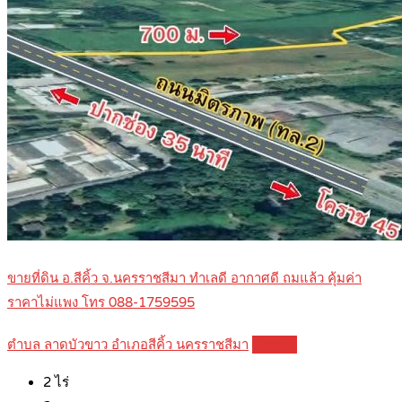
ขายที่ดิน อ.สีคิ้ว จ.นครราชสีมา ทำเลดี อากาศดี ถมแล้ว คุ้มค่า
ราคาไม่แพง โทร 088-1759595
ตำบล ลาดบัวขาว อำเภอสีคิ้ว นครราชสีมา
Details
2
ไร่