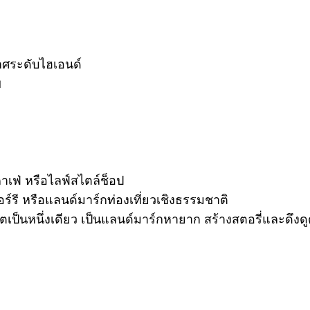
าศระดับไฮเอนด์
พ
คาเฟ่ หรือไลฟ์สไตล์ช็อป
อร์รี หรือแลนด์มาร์กท่องเที่ยวเชิงธรรมชาติ
โตเป็นหนึ่งเดียว เป็นแลนด์มาร์กหายาก สร้างสตอรี่และดึงดูด