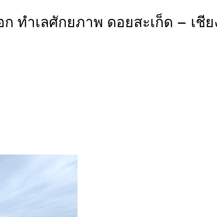
ก ทำเลศักยภาพ ดอยสะเก็ด – เชียงให