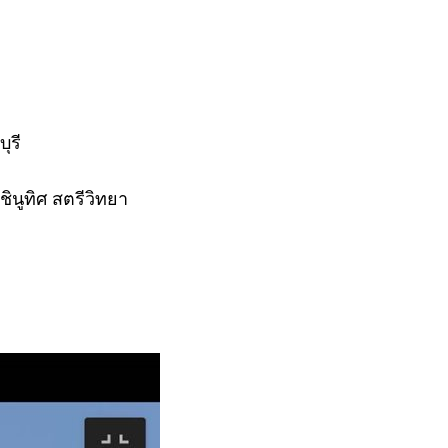
ุรี
นูทิศ สตรีวิทยา