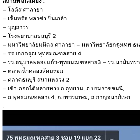
สถานที่ใกล้เคียง :
– โลตัส ศาลายา
– เซ็นทรัล พลาซ่า ปิ่นเกล้า
– บุญถาวร
– โรงพยาบาลธนบุรี 2
– มหาวิทยาลัยมหิดล ศาลายา – มหาวิทยาลัยกรุงเทพ ธนบ
– รร.เอกดรุณ พุทธมณฑลสาย 4
– รร.อนุบาลพลอยแก้ว-พุทธมณฑลสาย3 – รร.นวมินทราชิ
– ตลาดนํ้าคลองลัดมะยม
– ตลาดธนบุรี สนามหลวง 2
– เข้า-ออกได้หลายทาง ถ.อุทยาน, ถ.บรมราชชนนี,
– ถ.พุทธมณฑลสาย4, ถ.เพชรเกษม, ถ.กาญจนาภิเษก
.