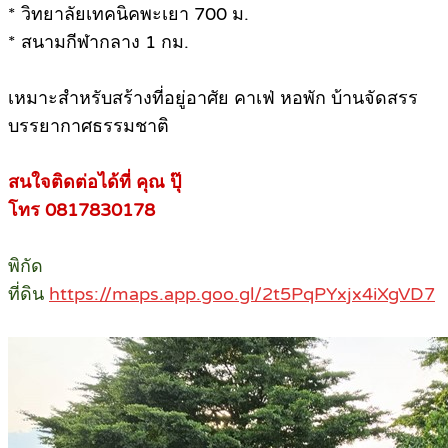
* วิทยาลัยเทคนิคพะเยา 700 ม.
* สนามกีฬากลาง 1 กม.
เหมาะสำหรับสร้างที่อยู่อาศัย คาเฟ่ หอพัก บ้านจัดสรร
บรรยากาศธรรมชาติ
สนใจติดต่อได้ที่ คุณ ปุ๊
โทร 0817830178
พิกัด
ที่ดิน
https://maps.app.goo.gl/2t5PqPYxjx4iXgVD7