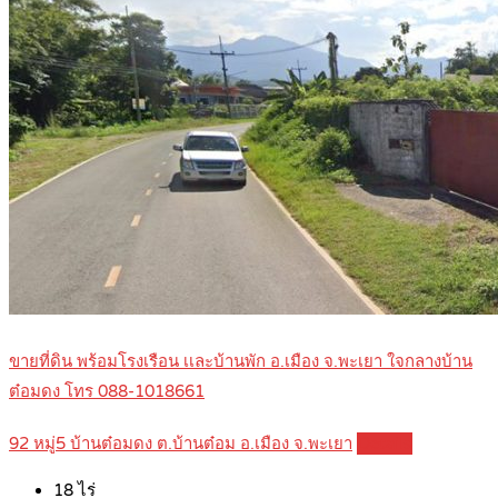
ขายที่ดิน พร้อมโรงเรือน เเละบ้านพัก อ.เมือง จ.พะเยา ใจกลางบ้าน
ต๋อมดง โทร 088-1018661
92 หมู่5 บ้านต๋อมดง ต.บ้านต๋อม อ.เมือง จ.พะเยา
Details
18
ไร่