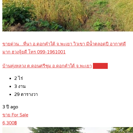
ขายด่วน…ที่นา อ.ดอกคำใต้ จ.พะเยา วิวเขา มีน้ำตลอดปี อากาศดี
มาก ฮวงจุ้ยดี โทร 099-1961001
บ้านทุ่งหลวง ต.ดอนศรีชุม อ.ดอกคำใต้ จ.พะเยา
Details
2
ไร่
3
งาน
29
ตารางวา
3 ปี ago
ขาย For Sale
6,300฿