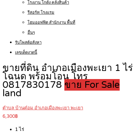
โรงงาน โกดัง คลังสินค้า
รีสอร์ท โรงแรม
โฮมออฟฟิต สำนักงาน พื้นที่
อื่นๆ
รับโพสต์อสังหา
เลขเด็ดงวดนี้
ขายที่ดิน อำเภอเมืองพะเยา 1 ไร่
โฉนด พร้อมโอน โทร
0817830178
ขาย For Sale
land
ตำบล บ้านต๋อม อำเภอเมืองพะเยา พะเยา
6,300฿
1
ไร่