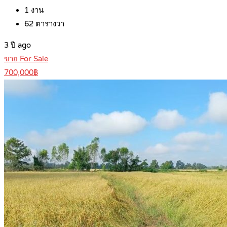
1
งาน
62
ตารางวา
3 ปี ago
ขาย For Sale
700,000฿