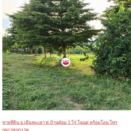
ขายที่ดิน อ.เมืองพะเยา ต.บ้านต๋อม 1 ไร่ โฉนด พร้อมโอน โทร
0817830178