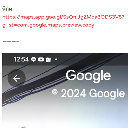
พิกัด
https://maps.app.goo.gl/SsQnUgZMda3QDS3V8?
g_st=com.google.maps.preview.copy
———–