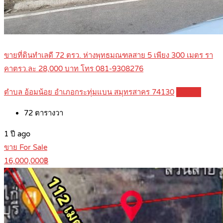
ขายที่ดินทำเลดี 72 ตรว. ห่างพุทธมณฑลสาย 5 เพียง 300 เมตร รา
คาตรว.ละ 28,000 บาท โทร 081-9308276
ตำบล อ้อมน้อย อำเภอกระทุ่มแบน สมุทรสาคร 74130
Details
72
ตารางวา
1 ปี ago
ขาย For Sale
16,000,000฿