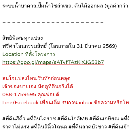
ระบบน้ำบาดาล,ปั๊มน้ำโซล่าเซล, ต้นไม้ออกผล (มูลค่ากว่
– – – – – – – – – – – – – – – – – – – – –
สิทธิพิเศษทุกแปลง
ฟรีค่าโอนกรรมสิทธิ์ (โอนภายใน 31 มีนาคม 2569)
Location ที่ตั้งโครงการ
https://goo.gl/maps/sATvfTAzKiXJG53b7
สนใจแปลงไหน รีบทักก่อนหลุด
เจ้าของขายเอง นัดดูที่ดินจริงได้
088-1759595 คุณฟอยด์
Line/Facebook เพื่อนเต็ม รบกวน inbox ข้อความหรือโ
#ที่ดินสีคิ้ว #ที่ดินโคราช #ที่ดินใกล้M6 #ที่ดินเกษียณ #ที
ราคาไม่แรง #ที่ดินสีคิ้วโฉนด #ที่ดินลาดบัวขาว #ที่ดินเจ