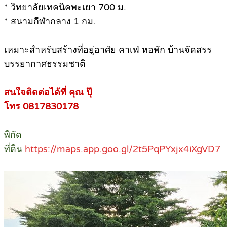
* วิทยาลัยเทคนิคพะเยา 700 ม.
* สนามกีฬากลาง 1 กม.
เหมาะสำหรับสร้างที่อยู่อาศัย คาเฟ่ หอพัก บ้านจัดสรร
บรรยากาศธรรมชาติ
สนใจติดต่อได้ที่ คุณ ปุ๊
โทร 0817830178
พิกัด
ที่ดิน
https://maps.app.goo.gl/2t5PqPYxjx4iXgVD7