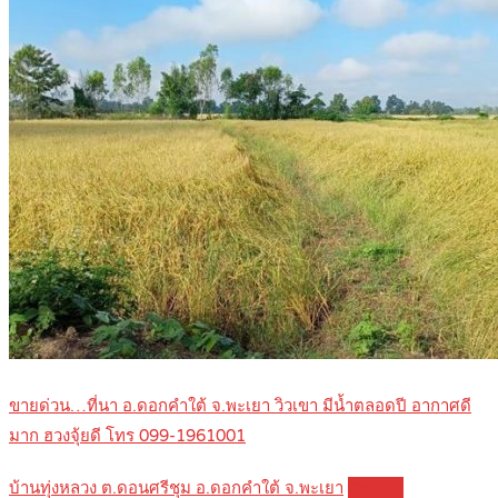
ขายด่วน…ที่นา อ.ดอกคำใต้ จ.พะเยา วิวเขา มีน้ำตลอดปี อากาศดี
มาก ฮวงจุ้ยดี โทร 099-1961001
บ้านทุ่งหลวง ต.ดอนศรีชุม อ.ดอกคำใต้ จ.พะเยา
Details