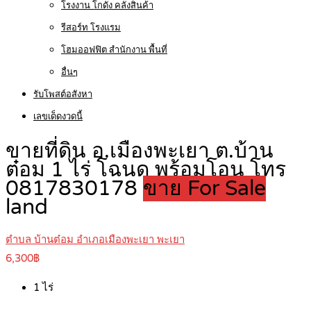
โรงงาน โกดัง คลังสินค้า
รีสอร์ท โรงแรม
โฮมออฟฟิต สำนักงาน พื้นที่
อื่นๆ
รับโพสต์อสังหา
เลขเด็ดงวดนี้
ขายที่ดิน อ.เมืองพะเยา ต.บ้าน
ต๋อม 1 ไร่ โฉนด พร้อมโอน โทร
0817830178
ขาย For Sale
land
ตำบล บ้านต๋อม อำเภอเมืองพะเยา พะเยา
6,300฿
1
ไร่