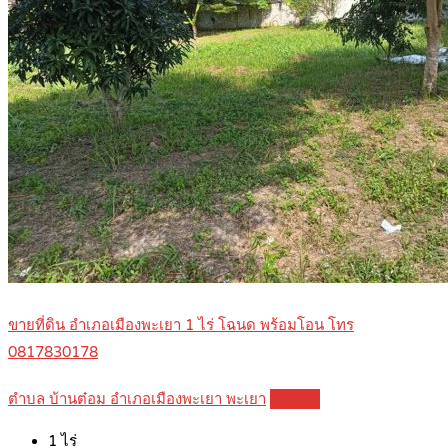
ขายที่ดิน อำเภอเมืองพะเยา 1 ไร่ โฉนด พร้อมโอน โทร
0817830178
ตำบล บ้านต๋อม อำเภอเมืองพะเยา พะเยา
Details
1
ไร่