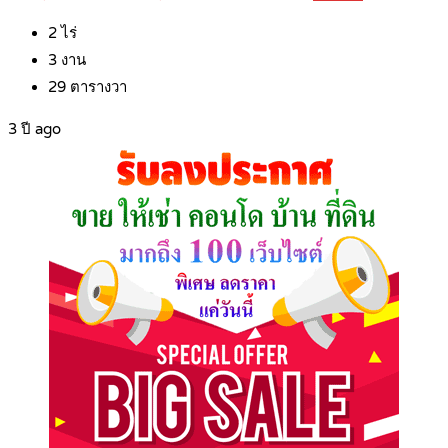
2
ไร่
3
งาน
29
ตารางวา
3 ปี ago