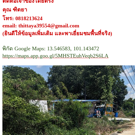
ติดต่อเจ้าของโดยตรง
คุณ ฑิตยา
โทร: 0818213624
email: thittaya39554@gmail.com
(ยินดีให้ข้อมูลเพิ่มเติม และพาเยี่ยมชมพื้นที่จริง)
พิกัด Google Maps: 13.546583, 101.143472
https://maps.app.goo.gl/5MHSTEuhVeqb2S6LA