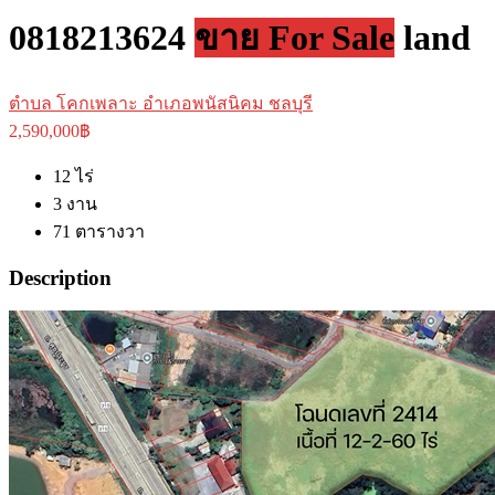
0818213624
ขาย For Sale
land
ตำบล โคกเพลาะ อำเภอพนัสนิคม ชลบุรี
2,590,000฿
12
ไร่
3
งาน
71
ตารางวา
Description