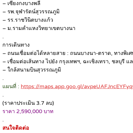
– เซียงกงบางพลี
– รพ.จุฬารัตน์สุวรรณภูมิ
– รร.ราชวินิตบางแก้ว
– ม.รามคำแหงวิทยาเขตบางนา
.
การเดินทาง
– ถนนเชื่อมต่อได้หลายสาย : ถนนบางนา-ตราด, ทางพิเศ
– เชื่อมต่อเส้นทาง ไปยัง กรุงเทพฯ, ฉะเชิงเทรา, ชลบุรี
– ใกล้สนามบินสุวรรณภูมิ
.
แผนที่ :
https://maps.app.goo.gl/avpeUAFJncEYFyq
.
(ราคาประเมิน 3.7 ลบ)
ราคา 2,590,000 บาท
.
สนใจติดต่อ