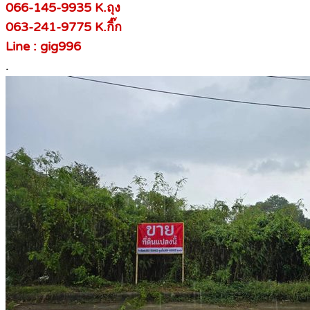
066-145-9935 K.ถุง
063-241-9775 K.กิ๊ก
Line : gig996
.