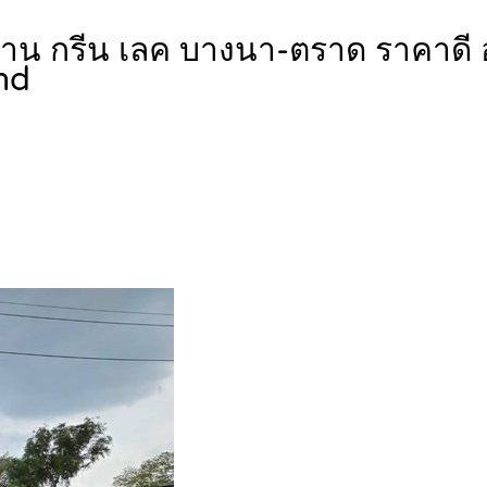
บ้าน กรีน เลค บางนา-ตราด ราคาดี
nd