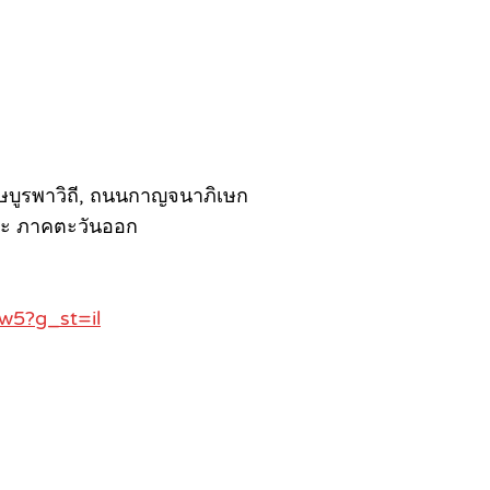
ษบูรพาวิถี, ถนนกาญจนาภิเษก
 และ ภาคตะวันออก
w5?g_st=il