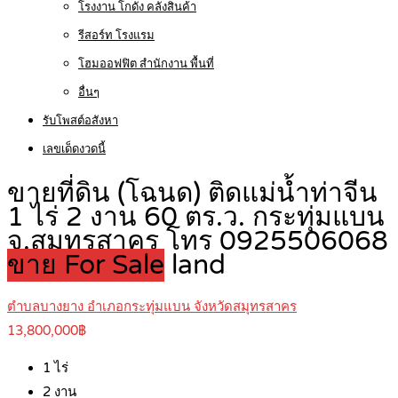
โรงงาน โกดัง คลังสินค้า
รีสอร์ท โรงแรม
โฮมออฟฟิต สำนักงาน พื้นที่
อื่นๆ
รับโพสต์อสังหา
เลขเด็ดงวดนี้
ขายที่ดิน (โฉนด) ติดแม่น้ำท่าจีน
1 ไร่ 2 งาน 60 ตร.ว. กระทุ่มแบน
จ.สมุทรสาคร โทร 0925506068
ขาย For Sale
land
ตำบลบางยาง อำเภอกระทุ่มแบน จังหวัดสมุทรสาคร
13,800,000฿
1
ไร่
2
งาน