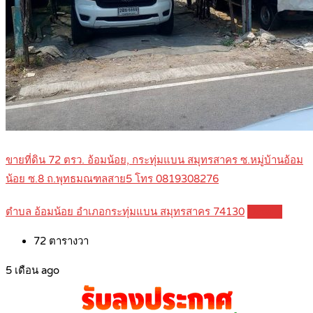
ขายที่ดิน 72 ตรว. อ้อมน้อย, กระทุ่มแบน สมุทรสาคร ซ.หมู่บ้านอ้อม
น้อย ซ.8 ถ.พุทธมณฑลสาย5 โทร 0819308276
ตำบล อ้อมน้อย อำเภอกระทุ่มแบน สมุทรสาคร 74130
Details
72
ตารางวา
5 เดือน ago