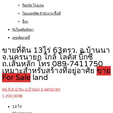
รีสอร์ท โรงแรม
โฮมออฟฟิต สำนักงาน พื้นที่
อื่นๆ
รับโพสต์อสังหา
เลขเด็ดงวดนี้
ขายที่ดิน 13ไร่ 63ตรว. อ.บ้านนา
จ.นครนายก ใกล้ โลตัส บิ๊กซี
ถ.เส้นหลัก โทร 089-7411750
เหมาะสำหรับสร้างที่อยู่อาศัย
ขาย
For Sale
land
หมู่ 9 ต.ป่าขะ อ.บ้านนา จ.นครนายก
1,200,000฿
13
ไร่