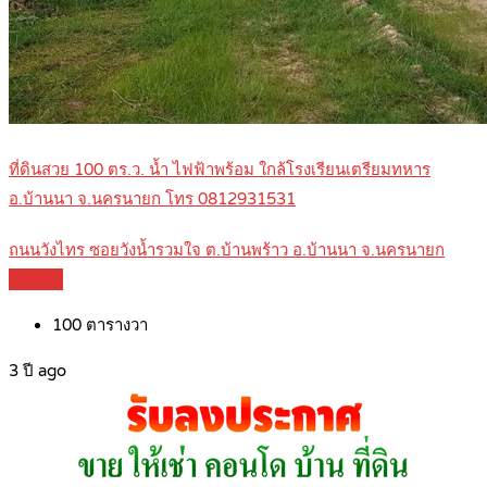
ที่ดินสวย 100 ตร.ว. น้ำ ไฟฟ้าพร้อม ใกล้โรงเรียนเตรียมทหาร
อ.บ้านนา จ.นครนายก โทร 0812931531
ถนนวังไทร ซอยวังน้ำรวมใจ ต.บ้านพร้าว อ.บ้านนา จ.นครนายก
Details
100
ตารางวา
3 ปี ago