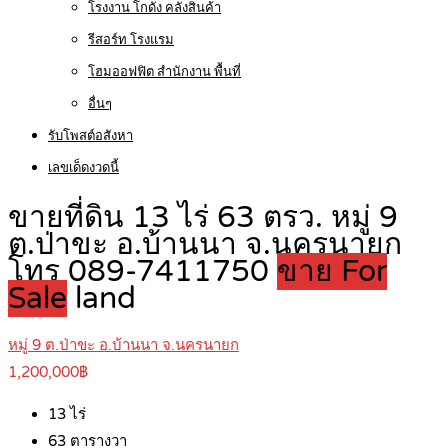
โรงงาน โกดัง คลังสินค้า
รีสอร์ท โรงแรม
โฮมออฟฟิต สำนักงาน พื้นที่
อื่นๆ
รับโพสต์อสังหา
เลขเด็ดงวดนี้
ขายที่ดิน 13 ไร่ 63 ตรว. หมู่ 9
ต.ป่าขะ อ.บ้านนา จ.นครนายก
โทร 089-7411750
ขาย For
Sale
land
หมู่ 9 ต.ป่าขะ อ.บ้านนา จ.นครนายก
1,200,000฿
13
ไร่
63
ตารางวา