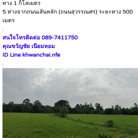
ทาง 1 กิโลเมตร
5.ห่างจากถนนเส้นหลัก (ถนนสุวรรณศร) ระยะทาง 500
เมตร
.
สนใจโทรติดต่อ 089-7411750
คุณขวัญชัย เนียมหอม
ID Line khwanchai.nfe
.