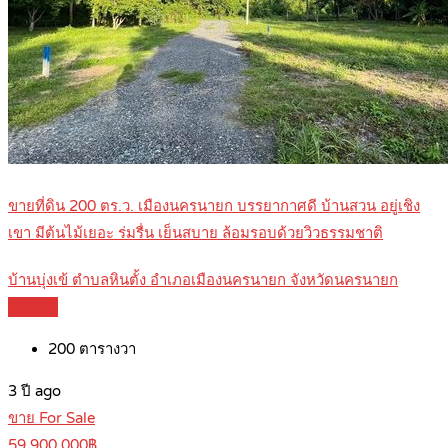
ขายที่ดิน 200 ตร.ว. เมืองนครนายก บรรยากาศดี บ้านสวน อยู่เชิง
เขา มีต้นไม้เยอะ ร่มรื่น เย็นสบาย ล้อมรอบด้วยวิวธรรมชาติ
บ้านบุ่งเข้ ตำบลหินตั้ง อำเภอเมืองนครนายก จังหวัดนครนายก
Details
200
ตารางวา
3 ปี ago
ขาย For Sale
59,900,000฿