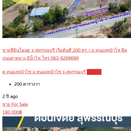
ขายที่ดินโฉนด จ.สุพรรณบุรี เริ่มต้นที่ 200 ตร.ว อ.หนองหญ้าไซ ติด
ถนนลาดยาง มีน้ำไฟ โทร 063-9269699
ต.หนองหญ้าไซ อ.หนองหญ้าไซ จ.สุพรรณบุรี
Details
200
ตารางวา
2 ปี ago
ขาย For Sale
180,000฿