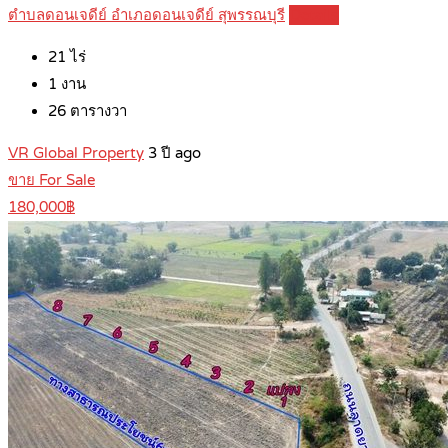
ตำบลดอนเจดีย์ อำเภอดอนเจดีย์ สุพรรณบุรี
Details
21
ไร่
1
งาน
26
ตารางวา
VR Global Property
3 ปี ago
ขาย For Sale
180,000฿