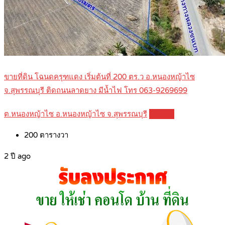
ขายที่ดิน โฉนดครุฑแดง เริ่มต้นที่ 200 ตร.ว อ.หนองหญ้าไซ
จ.สุพรรณบุรี ติดถนนลาดยาง มีน้ำไฟ โทร 063-9269699
ต.หนองหญ้าไซ อ.หนองหญ้าไซ จ.สุพรรณบุรี
Details
200
ตารางวา
2 ปี ago