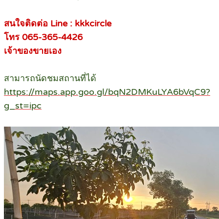
สนใจติดต่อ Line : kkkcircle
โทร 065-365-4426
เจ้าของขายเอง
สามารถนัดชมสถานที่ได้
https://maps.app.goo.gl/bqN2DMKuLYA6bVqC9?
g_st=ipc