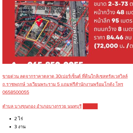
ขายด่วน ลดจากราคาตลาด 30เปอร์เซ็นต์ ที่ดินใกล้เซลทรัลเวสวิลล์
ถ.ราชพฤกษ์ วงเวียนพระราม 5 แถมฟรีสำนักงานพร้อมโกดัง โทร
0658500055
ตำบล บางขุนกอง อำเภอบางกรวย นนทบุรี
Details
2
ไร่
3
งาน