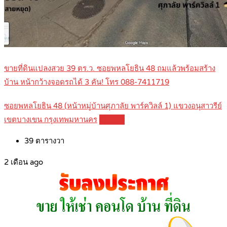
ขายที่ดินแปลงสวย 39 ตร.ว. ซอยพหลโยธิน 48 ถมแล้วพร้อมสร้าง
บ้าน หน้ากว้างจอดรถได้ 3 คัน! โทร 088-7411719
ซอยพหลโยธิน 48 (หน้าหมู่บ้านศุภาลัย พาร์ควิลล์ 1) แขวงอนุสาวรีย์
เขตบางเขน กรุงเทพมหานคร
Details
39
ตารางวา
2 เดือน ago