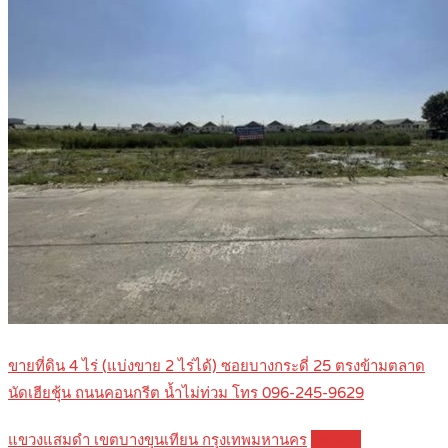
ขายที่ดิน 4 ไร่ (แบ่งขาย 2 ไร่ได้) ซอยบางกระดี่ 25 ตรงข้ามตลาด
นัดเฮียชุ้น ถนนคอนกรีต น้ำไม่ท่วม โทร 096-245-9629
แขวงแสมดำ เขตบางขุนเทียน กรุงเทพมหานคร
Details