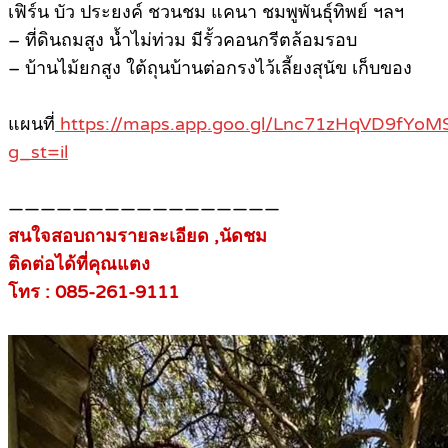
เฟิร์น บัว ประยงค์ ชวนชม แคนา ชมพูพันธุ์ทิพย์ ฯลฯ
– ที่ดินถมสูง น้ำไม่ท่วม มีรั้วคอนกรีตล้อมรอบ
– บ้านไม้ยกสูง ใต้ถุนบ้านต่อกรงไว้เลี้ยงสุนัข เก็บของ
แผนที่
https://maps.app.goo.gl/Lnc71zHqVD9fYoM
g_st=il
—————————————————
สนใจสอบถามรายละเอียด ,นัดชม
ติดต่อได้ที่คุณแตง
โทร : 085-261-9111