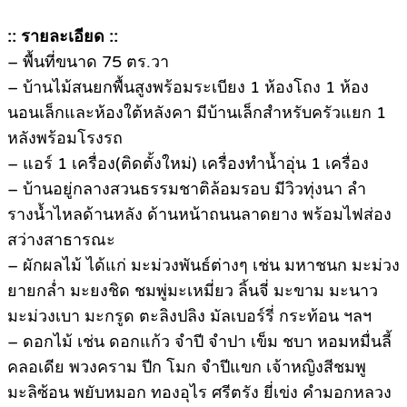
:: รายละเอียด ::
– พื้นที่ขนาด 75 ตร.วา
– บ้านไม้สนยกพื้นสูงพร้อมระเบียง 1 ห้องโถง 1 ห้อง
นอนเล็กและห้องใต้หลังคา มีบ้านเล็กสำหรับครัวแยก 1
หลังพร้อมโรงรถ
– แอร์ 1 เครื่อง(ติดตั้งใหม่) เครื่องทำน้ำอุ่น 1 เครื่อง
– บ้านอยู่กลางสวนธรรมชาติล้อมรอบ มีวิวทุ่งนา ลำ
รางน้ำไหลด้านหลัง ด้านหน้าถนนลาดยาง พร้อมไฟส่อง
สว่างสาธารณะ
– ผักผลไม้ ได้แก่ มะม่วงพันธ์ต่างๆ เช่น มหาชนก มะม่วง
ยายกล่ำ มะยงชิด ชมพู่มะเหมี่ยว ลิ้นจี่ มะขาม มะนาว
มะม่วงเบา มะกรูด ตะลิงปลิง มัลเบอร์รี่ กระท้อน ฯลฯ
– ดอกไม้ เช่น ดอกแก้ว จำปี จำปา เข็ม ชบา หอมหมื่นลี้
คลอเดีย พวงคราม ปีก โมก จำปีแขก เจ้าหญิงสีชมพู
มะลิซ้อน พยับหมอก ทองอุไร ศรีตรัง ยี่เข่ง คำมอกหลวง