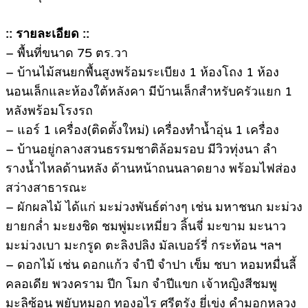
:: รายละเอียด ::
– พื้นที่ขนาด 75 ตร.วา
– บ้านไม้สนยกพื้นสูงพร้อมระเบียง 1 ห้องโถง 1 ห้อง
นอนเล็กและห้องใต้หลังคา มีบ้านเล็กสำหรับครัวแยก 1
หลังพร้อมโรงรถ
– แอร์ 1 เครื่อง(ติดตั้งใหม่) เครื่องทำน้ำอุ่น 1 เครื่อง
– บ้านอยู่กลางสวนธรรมชาติล้อมรอบ มีวิวทุ่งนา ลำ
รางน้ำไหลด้านหลัง ด้านหน้าถนนลาดยาง พร้อมไฟส่อง
สว่างสาธารณะ
– ผักผลไม้ ได้แก่ มะม่วงพันธ์ต่างๆ เช่น มหาชนก มะม่วง
ยายกล่ำ มะยงชิด ชมพู่มะเหมี่ยว ลิ้นจี่ มะขาม มะนาว
มะม่วงเบา มะกรูด ตะลิงปลิง มัลเบอร์รี่ กระท้อน ฯลฯ
– ดอกไม้ เช่น ดอกแก้ว จำปี จำปา เข็ม ชบา หอมหมื่นลี้
คลอเดีย พวงคราม ปีก โมก จำปีแขก เจ้าหญิงสีชมพู
มะลิซ้อน พยับหมอก ทองอุไร ศรีตรัง ยี่เข่ง คำมอกหลวง