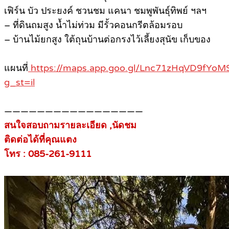
เฟิร์น บัว ประยงค์ ชวนชม แคนา ชมพูพันธุ์ทิพย์ ฯลฯ
– ที่ดินถมสูง น้ำไม่ท่วม มีรั้วคอนกรีตล้อมรอบ
– บ้านไม้ยกสูง ใต้ถุนบ้านต่อกรงไว้เลี้ยงสุนัข เก็บของ
แผนที่
https://maps.app.goo.gl/Lnc71zHqVD9fYoM
g_st=il
—————————————————
สนใจสอบถามรายละเอียด ,นัดชม
ติดต่อได้ที่คุณแตง
โทร : 085-261-9111