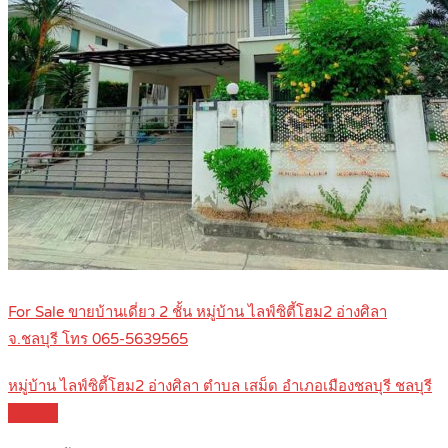
For Sale ขายบ้านเดี่ยว 2 ชั้น หมู่บ้าน ไลฟ์ซิตี้โฮม2 อ่างศิลา
จ.ชลบุรี โทร 065-5639565
หมู่บ้าน ไลฟ์ซิตี้โฮม2 อ่างศิลา ตำบล เสม็ด อำเภอเมืองชลบุรี ชลบุรี
Details