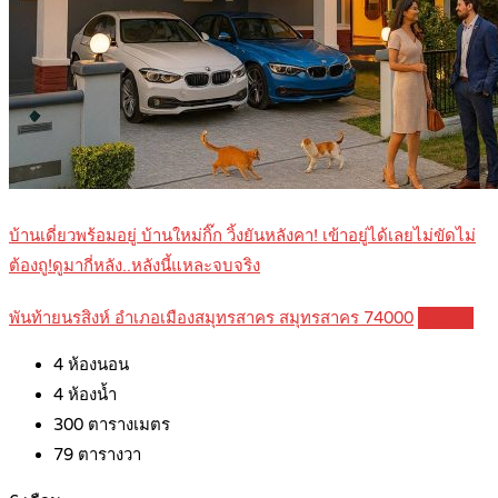
บ้านเดี่ยวพร้อมอยู่ บ้านใหม่กิ๊ก วิ้งยันหลังคา! เข้าอยู่ได้เลยไม่ขัดไม่
ต้องถู!ดูมากี่หลัง..หลังนี้แหละจบจริง
พันท้ายนรสิงห์ อำเภอเมืองสมุทรสาคร สมุทรสาคร 74000
Details
4
ห้องนอน
4
ห้องน้ำ
300
ตารางเมตร
79
ตารางวา