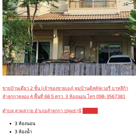
ขายบ้านเดี่ยว 2 ชั้น (เจ้าของขายเอง) หมู่บ้านดิสคัฟเวอรี่ บาหลีก้า
ลำลูกกาคลอง 4 พื้นที่ 68.5 ตรว. 3 ห้องนอน โทร 098-3567381
ตำบล ลาดสวาย อำเภอลำลูกกา ปทุมธานี
Details
3
ห้องนอน
3
ห้องน้ำ