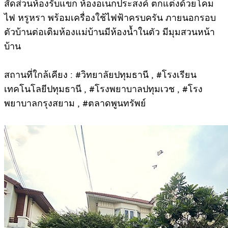
สัดส่วนห้องรับแขก ห้องอเนกประสงค์ ตกแต่งด้วยโคม
ไฟ หรูหรา พร้อมเครื่องใช้ไฟฟ้าครบครัน ภายนอกรอบ
ตัวบ้านต่อเติมห้องแม่บ้านมีห้องน้ำในตัว มีมุมสวนหน้า
บ้าน
สถานที่ใกล้เคียง : #วิทยาลัยปทุมธานี , #โรงเรียน
เทคโนโลยีปทุมธานี , #โรงพยาบาลปทุมเวช , #โรง
พยาบาลกรุงสยาม , #ตลาดพูนทรัพย์