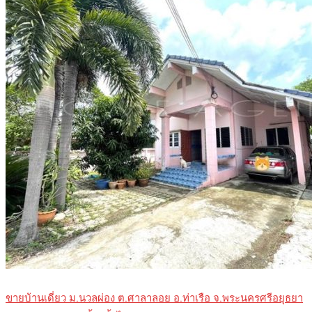
ขายบ้านเดี่ยว ม.นวลผ่อง ต.ศาลาลอย อ.ท่าเรือ จ.พระนครศรีอยุธยา