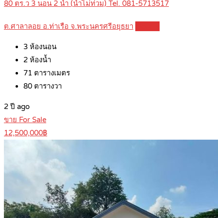
80 ตร.ว 3 นอน 2 น้ำ (น้ำไม่ท่วม) Tel. 081-5713517
ต.ศาลาลอย อ.ท่าเรือ จ.พระนครศรีอยุธยา
Details
3
ห้องนอน
2
ห้องน้ำ
71
ตารางเมตร
80
ตารางวา
2 ปี ago
ขาย For Sale
12,500,000฿