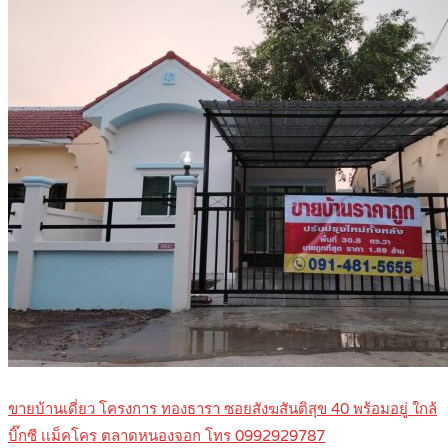
ขายบ้านเดี่ยว โครงการ ทองธารา ซอยสังฆสันติสุข 40 พร้อมอยู่ ใกล้
บิ๊กซี เเม็คโคร ตลาดหนองจอก โทร 0992929787