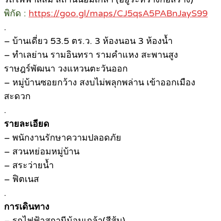
พิกัด :
https://goo.gl/maps/CJ5qsA5PABnJayS99
.
– บ้านเดี่ยว 53.5 ตร.ว. 3 ห้องนอน 3 ห้องน้ำ
– ทำเลย่าน รามอินทรา รามคำแหง สะพานสูง
ราษฎร์พัฒนา วงแหวนตะวันออก
– หมู่บ้านซอยกว้าง สงบไม่พลุกพล่าน เข้าออกเมือง
สะดวก
.
รายละเอียด
– พนักงานรักษาความปลอดภัย
– สวนหย่อมหมู่บ้าน
– สระว่ายน้ำ
– ฟิตเนส
.
การเดินทาง
– รถไฟฟ้าสถานีน้อมเกล้า(สีส้ม)