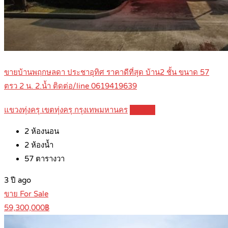
ขายบ้านพฤกษลดา ประชาอุทิศ ราคาดีที่สุด บ้าน2 ชั้น ขนาด 57
ตรว 2 น. 2.น้ำ ติดต่อ/line 0619419639
แขวงทุ่งครุ เขตทุ่งครุ กรุงเทพมหานคร
Details
2
ห้องนอน
2
ห้องน้ำ
57
ตารางวา
3 ปี ago
ขาย For Sale
59,300,000฿