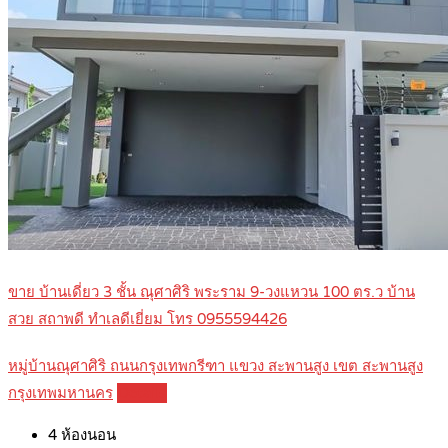
ขาย บ้านเดี่ยว 3 ชั้น ณุศาศิริ พระราม 9-วงแหวน 100 ตร.ว บ้าน
สวย สถาพดี ทำเลดีเยี่ยม โทร 0955594426
หมู่บ้านณุศาศิริ ถนนกรุงเทพกรีฑา แขวง สะพานสูง เขต สะพานสูง
กรุงเทพมหานคร
Details
4
ห้องนอน