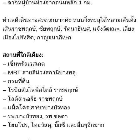
– จากหมู่บ้านห่างจากถนนหลัก 1 กม.
ทำเลดีเดินทางสะดวกมากค่ะ ถนนวิ่งทะลุได้หลายเส้นทั้ง
เส้นราชพฤกษ์, ชัยพฤกษ์, รัตนาธิเบศ, แจ้งวัฒณะ, เลี่ยง
เมืองไปรังสิต, กาญจนาภิเษก
สถานที่ใกล้เคียง:
– เซ็นทรัลเวสเกต
– MRT สายสีม่วงสถานีบางพลู
– กรมที่ดิน
– โรบินสันไลฟ์สไตล์ ราชพฤกษ์
– โลตัส นอร์ธ ราชพฤกษ์
– แม็คโคร สาขาบางบัวทอง
– รพ.บางบัวทอง, รพ.ชลดา
– โฮมโปร, ไทยวัสดุ, บิ๊กซี และอื่นๆอีกมาก