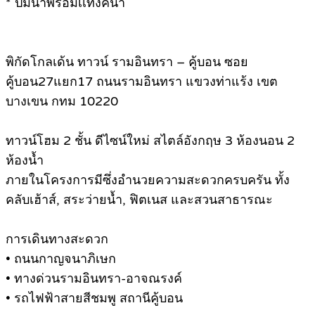
* ปั้มน้ำพร้อมเเท้งค์น้ำ
พิกัดโกลเด้น ทาวน์ รามอินทรา – คู้บอน ซอย
คู้บอน27แยก17 ถนนรามอินทรา แขวงท่าแร้ง เขต
บางเขน กทม 10220
ทาวน์โฮม 2 ชั้น ดีไซน์ใหม่ สไตล์อังกฤษ 3 ห้องนอน 2
ห้องน้ำ
ภายในโครงการมีซึ่งอำนวยความสะดวกครบครัน ทั้ง
คลับเฮ้าส์, สระว่ายน้ำ, ฟิตเนส และสวนสาธารณะ
การเดินทางสะดวก
• ถนนกาญจนาภิเษก
• ทางด่วนรามอินทรา-อาจณรงค์
• รถไฟฟ้าสายสีชมพู สถานีคู้บอน