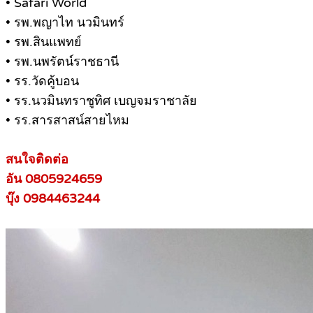
• Safari World
• รพ.พญาไท นวมินทร์
• รพ.สินแพทย์
• รพ.นพรัตน์ราชธานี
• รร.วัดคู้บอน
• รร.นวมินทราชูทิศ เบญจมราชาลัย
• รร.สารสาสน์สายไหม
สนใจติดต่อ
อัน 0805924659
บุ๊ง 0984463244