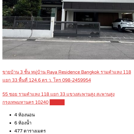
ขายบ้าน 3 ชั้น หมู่บ้าน Raya Residence Bangkok รามคำแหง 118
แยก 33 พื้นที่ 124.6 ตร.ว. โทร 098-2459954
55 ซอย รามคำแหง 118 แยก 33 แขวงสะพานสูง สะพานสูง
กรุงเทพมหานคร 10240
Details
4
ห้องนอน
6
ห้องน้ำ
477
ตารางเมตร