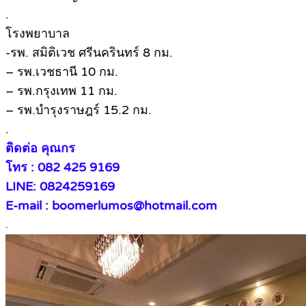
.
โรงพยาบาล
-รพ. สมิติเวช ศรีนครินทร์ 8 กม.
– รพ.เวชธานี 10 กม.
– รพ.กรุงเทพ 11 กม.
– รพ.บำรุงราษฎร์ 15.2 กม.
.
ติดต่อ คุณกร
โทร : 082 425 9169
LINE: 0824259169
E-mail : boomerlumos@hotmail.com
.