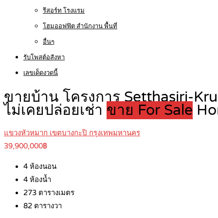
รีสอร์ท โรงแรม
โฮมออฟฟิต สำนักงาน พื้นที่
อื่นๆ
รับโพสต์อสังหา
เลขเด็ดงวดนี้
ขายบ้าน โครงการ Setthasiri-Kr
ไม่เคยปล่อยเช่า
ขาย For Sale
Ho
แขวงหัวหมาก เขตบางกะปิ กรุงเทพมหานคร
39,900,000฿
4
ห้องนอน
4
ห้องน้ำ
273
ตารางเมตร
82
ตารางวา