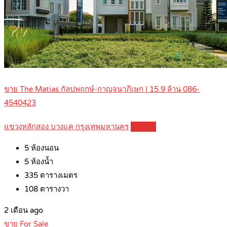
ขาย The Matias กัลปพฤกษ์-กาญจนาภิเษก | 15.9 ล้าน 086-
4540423
แขวงหลักสอง บางแค กรุงเทพมหานคร
Details
5
ห้องนอน
5
ห้องน้ำ
335
ตารางเมตร
108
ตารางวา
2 เดือน ago
ขาย For Sale