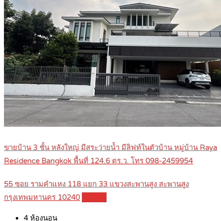
ขายบ้าน 3 ชั้น หลังใหญ่ มีสระว่ายน้ำ มีลิฟท์ในตัวบ้าน หมู่บ้าน Raya
Residence Bangkok พื้นที่ 124.6 ตร.ว. โทร 098-2459954
55 ซอย รามคำแหง 118 แยก 33 แขวงสะพานสูง สะพานสูง
กรุงเทพมหานคร 10240
Details
4
ห้องนอน