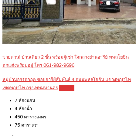
ขายด่วน! บ้านเดี่ยว 2 ชั้น พร้อมผู้เช่า ใจกลางย่านอารีย์ พหลโยธิน
ตกแต่งพร้อมอยู่ โทร 061-982-9696
หมู่บ้านอรรถกฤต ซอยอารีย์สัมพันธ์ 4 ถนนพหลโยธิน แขวงพญาไท
เขตพญาไท กรุงเทพมหานคร
Details
7
ห้องนอน
4
ห้องน้ำ
450
ตารางเมตร
75
ตารางวา