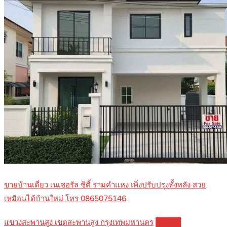
ขายบ้านเดี่ยว เนเชอรัล ซิตี้ รามคำแหง เพิ่งปรับปรุงทั้งหลัง สวย
เหมือนได้บ้านใหม่ โทร 0865075146
แขวงสะพานสูง เขตสะพานสูง กรุงเทพมหานคร
Details