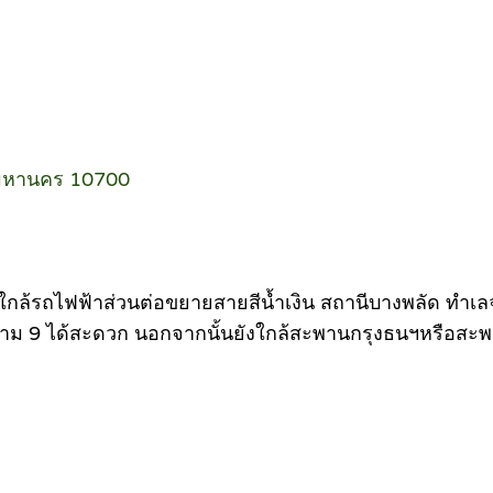
ทพมหานคร 10700
 ใกล้รถไฟฟ้าส่วนต่อขยายสายสีน้ำเงิน สถานีบางพลัด ทำเ
ะราม 9 ได้สะดวก นอกจากนั้นยังใกล้สะพานกรุงธนฯหรือสะพานซั