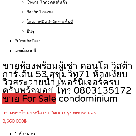
โรงงาน โกดัง คลังสินค้า
รีสอร์ท โรงแรม
โฮมออฟฟิต สำนักงาน พื้นที่
อื่นๆ
รับโพสต์อสังหา
เลขเด็ดงวดนี้
ขายห้องพร้อมผู้เช่า คอนโด วิสต้า
การ์เด้น 53 สุขุมวิท71 ห้องเงียบ
วิวสระว่ายน้ำ เฟอร์นิเจอร์ครบ
ครันพร้อมอยู่ โทร 0803135172
ขาย For Sale
condominium
แขวงพระโขนงเหนือ เขตวัฒนา กรุงเทพมหานคร
3,660,000฿
1
ห้องนอน