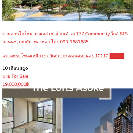
ขายคอนโดใหม่ วาลเลส เฮาส์ บนทำเล T77 Community ใกล้ BTS
อ่อนนุช, เอกมัย, ทองหล่อ โทร 093-1681685
แขวงพระโขนงเหนือ เขตวัฒนา กรุงเทพมหานคร 10110
Details
10 เดือน ago
ขาย For Sale
19,000,000฿