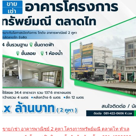
ขาย/เช่า อาคารพาณิชย์ 2 คูหา โครงการทรัพย์มณี ตลาดไท ทำเล