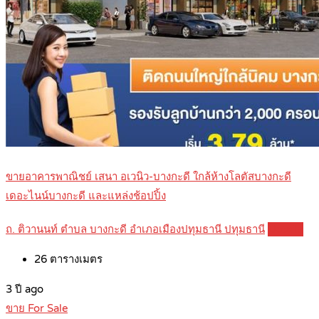
ขายอาคารพาณิชย์ เสนา อเวนิว-บางกะดี ใกล้ห้างโลตัสบางกะดี
เดอะไนน์บางกะดี และแหล่งช้อปปิ้ง
ถ. ติวานนท์ ตำบล บางกะดี อำเภอเมืองปทุมธานี ปทุมธานี
Details
26
ตารางเมตร
3 ปี ago
ขาย For Sale