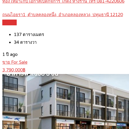
ทอง เหมาะกับโอกาสเปิดกิจการ โกดัง ห้างร้าน โทร 081-4220606
ถนนไอยรา1 ,ตำบลคลองหนึ่ง, อำเภอคลองหลวง, ปทุมธานี 12120
Details
137
ตารางเมตร
34
ตารางวา
1 ปี ago
ขาย For Sale
3,790,000฿