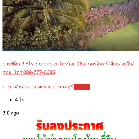
ขายที่ดิน 3.5ไร่ ซ.บางกรวย-ไทรน้อย 26 ถ.นครอินทร์ เงียบสงบใกล้
กทม. โทร 089-777-6685
ต. บางสีทอง อ. บางกรวย จ. นนทบุรี
Details
4
ไร่
3 ปี ago