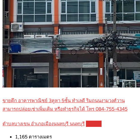
ขายตึก อาคารพาณิชย์ 3คูหา 5ชั้น ทำเลดี ริมถนนงามวงศ์วาน
สามารถปล่อยเช่าเพิ่มเติม หรือทำธุรกิจได้ โทร 084-755-4345
ตำบลบางเขน อำเภอเมืองนนทบุรี นนทบุรี
Details
1,165
ตารางเมตร