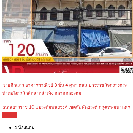
ขายตึกแถว อาคารพาณิชย์ 3 ชั้น 4 คูหา ถนนเยาวราช ใจกลางกรุง
ทำเลมังกร ใกล้ตลาดสำเพ็ง ตลาดคลองถม
ถนนเยาวราช 10 แขวงสัมพันธวงศ์ เขตสัมพันธวงศ์ กรุงเทพมหานคร
Details
4
ห้องนอน