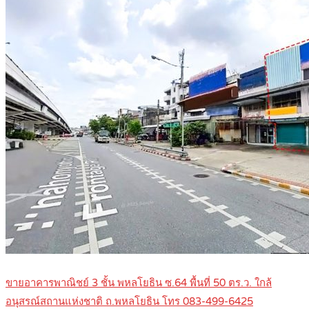
ขายอาคารพาณิชย์ 3 ชั้น พหลโยธิน ซ.64 พื้นที่ 50 ตร.ว. ใกล้
อนุสรณ์สถานแห่งชาติ ถ.พหลโยธิน โทร 083-499-6425