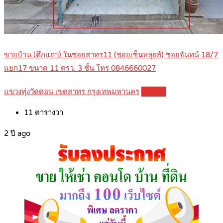
ขายบ้าน (ตึกแถว) ในซอยสาทร11 (ซอยเซ็นหลุยส์) ซอยจันทน์ 18/7
แยก17 ขนาด 11 ตรว. 3 ชั้น โทร 0846660027
แขวงทุ่งวัดดอน เขตสาทร กรุงเทพมหานคร
Details
11
ตารางวา
2 ปี ago