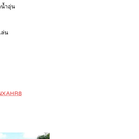
น้ำอุ่น
เล่น
ZNXAHR8