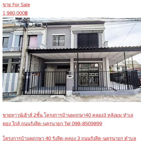
ขาย For Sale
1,980,000฿
ขายทาวน์เฮ้าส์ 2ชั้น โครงการบ้านพฤกษา40 คลอง3 หลังมุม ทำเล
ทอง ใกล้ ถนนรังสิต-นครนายก Tel 098-8509899
โครงการบ้านพฤกษา 40 รังสิต-คลอง 3 ถนนรังสิต-นครนายก ตำบล