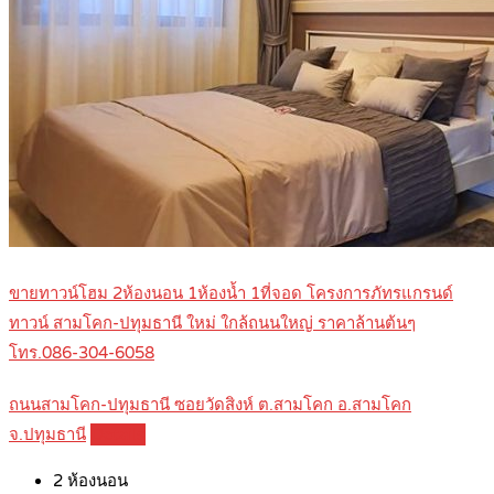
ขายทาวน์โฮม 2ห้องนอน 1ห้องน้ำ 1ที่จอด โครงการภัทรแกรนด์
ทาวน์ สามโคก-ปทุมธานี ใหม่ ใกล้ถนนใหญ่ ราคาล้านต้นๆ
โทร.086-304-6058
ถนนสามโคก-ปทุมธานี ซอยวัดสิงห์ ต.สามโคก อ.สามโคก
จ.ปทุมธานี
Details
2
ห้องนอน