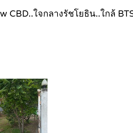
ew CBD..ใจกลางรัชโยธิน..ใกล้ BT