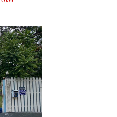
(โบ๊ต)