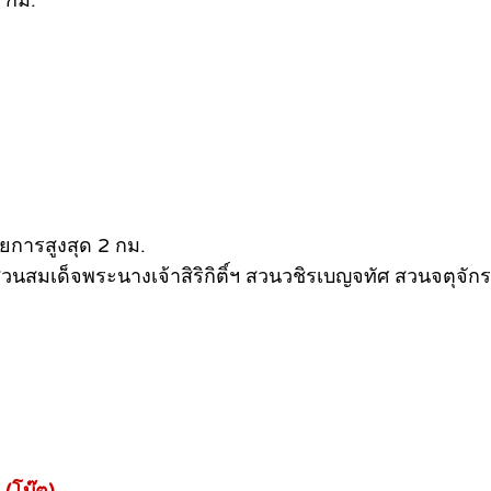
 กม.
ยการสูงสุด 2 กม.
มเด็จพระนางเจ้าสิริกิติ์ฯ สวนวชิรเบญจทัศ สวนจตุจัก