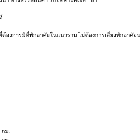
นนำ ห้างสรรพสินค้า รถไฟฟ้าบีทีเอส ฯลฯ
์
้ที่ต้องการมีที่พักอาศัยในแนวราบ ไม่ต้องการเสี่ยงพักอาศ
.
3 กม.