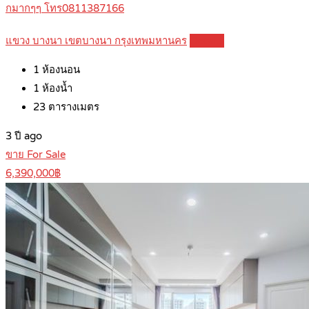
กมากๆๆ โทร0811387166
แขวง บางนา เขตบางนา กรุงเทพมหานคร
Details
1
ห้องนอน
1
ห้องน้ำ
23
ตารางเมตร
3 ปี ago
ขาย For Sale
6,390,000฿