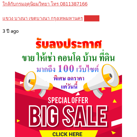
ใกล้กับกรมอุตุนิยมวิทยา โทร 0811387166
แขวง บางนา เขตบางนา กรุงเทพมหานคร
Details
3 ปี ago