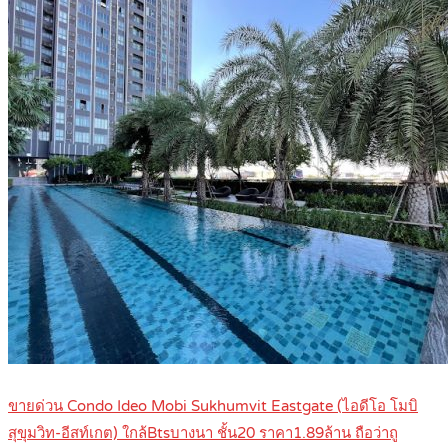
ขายด่วน Condo Ideo Mobi Sukhumvit Eastgate (ไอดีโอ โมบิ
สุขุมวิท-อีสท์เกต) ใกล้Btsบางนา ชั้น20 ราคา1.89ล้าน ถือว่าถู