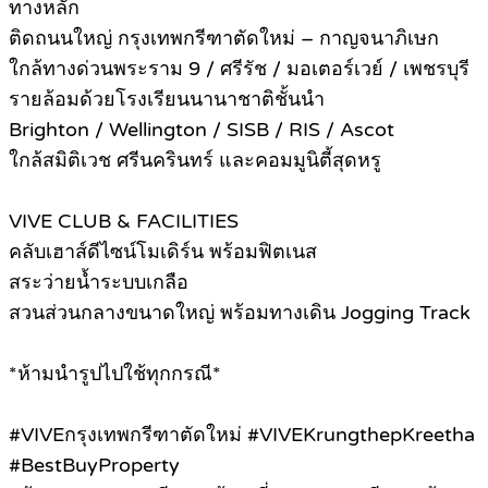
ทางหลัก
ติดถนนใหญ่ กรุงเทพกรีฑาตัดใหม่ – กาญจนาภิเษก
ใกล้ทางด่วนพระราม 9 / ศรีรัช / มอเตอร์เวย์ / เพชรบุรี
รายล้อมด้วยโรงเรียนนานาชาติชั้นนำ
Brighton / Wellington / SISB / RIS / Ascot
ใกล้สมิติเวช ศรีนครินทร์ และคอมมูนิตี้สุดหรู
VIVE CLUB & FACILITIES
คลับเฮาส์ดีไซน์โมเดิร์น พร้อมฟิตเนส
สระว่ายน้ำระบบเกลือ
สวนส่วนกลางขนาดใหญ่ พร้อมทางเดิน Jogging Track
*ห้ามนำรูปไปใช้ทุกกรณี*
#
VIVEกรุงเทพกรีฑาตัดใหม่ #VIVEKrungthepKreetha
#BestBuyProperty