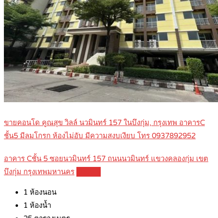
ขายคอนโด คูณสุข วิลล์ นวมินทร์ 157 ในบึงกุ่ม, กรุงเทพ อาคารC
ชั้น5 มีลมโกรก ห้องไม่อับ มีความสงบเงียบ โทร 0937892952
อาคาร Cชั้น 5 ซอยนวมินทร์ 157 ถนนนวมินทร์ แขวงคลองกุ่ม เขต
บึงกุ่ม กรุงเทพมหานคร
Details
1
ห้องนอน
1
ห้องน้ำ