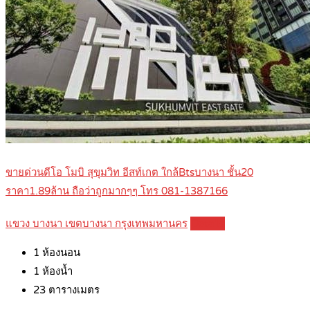
ขายด่วนดีโอ โมบิ สุขุมวิท อีสท์เกต ใกล้Btsบางนา ชั้น20
ราคา1.89ล้าน ถือว่าถูกมากๆๆ โทร 081-1387166
แขวง บางนา เขตบางนา กรุงเทพมหานคร
Details
1
ห้องนอน
1
ห้องน้ำ
23
ตารางเมตร