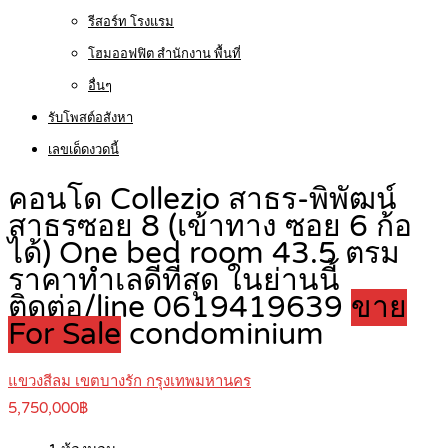
รีสอร์ท โรงแรม
โฮมออฟฟิต สำนักงาน พื้นที่
อื่นๆ
รับโพสต์อสังหา
เลขเด็ดงวดนี้
คอนโด Collezio สาธร-พิพัฒน์
สาธรซอย 8 (เข้าทาง ซอย 6 ก้อ
ได้) One bed room 43.5 ตรม
ราคาทำเลดีที่สุด ในย่านนี้
ติดต่อ/line 0619419639
ขาย
For Sale
condominium
แขวงสีลม เขตบางรัก กรุงเทพมหานคร
5,750,000฿