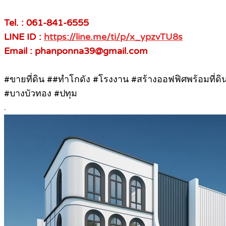
Tel. : 061-841-6555
LINE ID :
https://line.me/ti/p/x_ypzvTU8s
Email : phanponna39@gmail.com
#ขายที่ดิน ##ทําโกดัง #โรงงาน #สร้างออฟฟิศพร้อมที่ดิน 
#บางบัวทอง #ปทุม
.