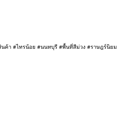
นค้า #ไทรน้อย #นนทบุรี #พื้นที่สีม่วง #ราษฎร์นิยม