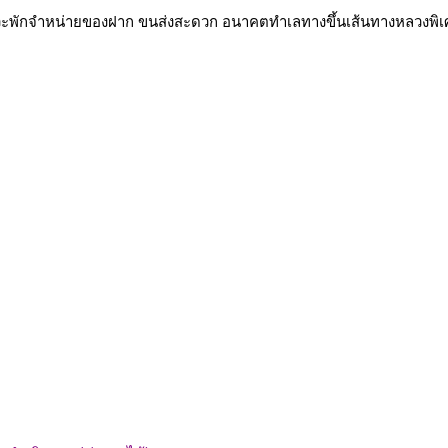
แวะพักจำหน่ายของฝาก ขนส่งสะดวก อนาคตทำเลทางขึ้นเส้นทางหลวงพิเ