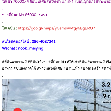
ให้เช่า 70000.-/เดือน พิเศษสนใจเช่า แถมฟรี ใบอนุญาตก่อสร้างพร้อ
.
ขายที่ดินเปล่า 85000.-/ตรว
.
โลเคชั่น :
https://goo.gl/maps/yGem9awfgy6BgERQ7
.
สนใจติดต่อ/ไลน์ : 086-4087241
Wechat : nook_meiying
.
#ที่ดินพระราม2 #ที่ดินให้เช่า #ที่ดินเปล่า #ให้เช่าที่ดิน #พระราม2
อาหาร #ขนส่งภาคใต้ #ทางหลวงพิเศษ #บ้านแพ้ว #บางกระเจ้า #หาที่
.