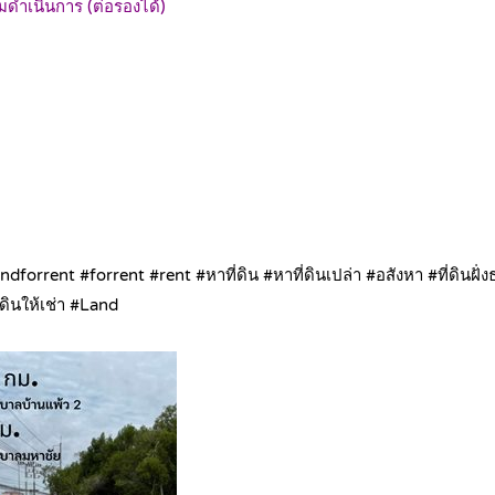
มดำเนินการ (ต่อรองได้)
 #landforrent #forrent #rent #หาที่ดิน #หาที่ดินเปล่า #อสังหา #ที่ด
ดินให้เช่า #Land