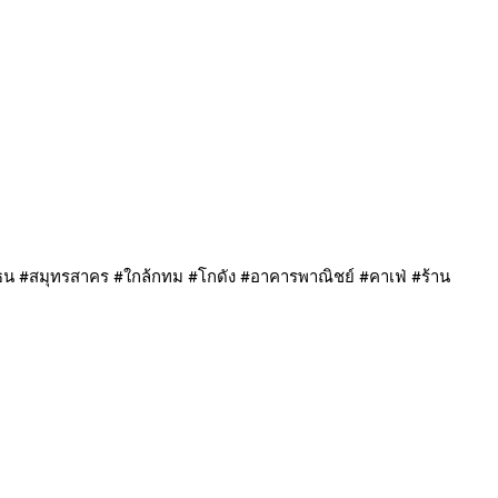
ินฝั่งธน #สมุทรสาคร #ใกล้กทม #โกดัง #อาคารพาณิชย์ #คาเฟ่ #ร้าน