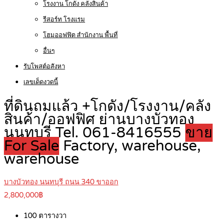
โรงงาน โกดัง คลังสินค้า
รีสอร์ท โรงแรม
โฮมออฟฟิต สำนักงาน พื้นที่
อื่นๆ
รับโพสต์อสังหา
เลขเด็ดงวดนี้
ที่ดินถมแล้ว +โกดัง/โรงงาน/คลัง
สินค้า/ออฟฟิศ ย่านบางบัวทอง
นนทบุรี Tel. 061-8416555
ขาย
For Sale
Factory, warehouse,
warehouse
บางบัวทอง นนทบุรี ถนน 340 ขาออก
2,800,000฿
100
ตารางวา